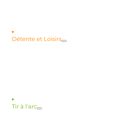
Règlement intérieur
Détente et Loisirs
Qi-Gong
Tir à l'arc