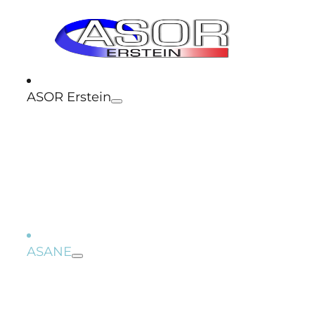
ASOR Erstein
Règlements intérieurs
ASANE