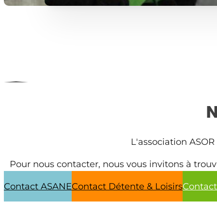
N
L'association ASOR 
Pour nous contacter, nous vous invitons à trou
vous adresserez ainsi d
Contact ASANE
Contact Détente & Loisirs
Contact 