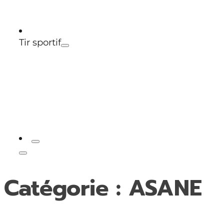
Tir sportif
Tir à 25 et 50 mètres
Catégorie :
ASANE