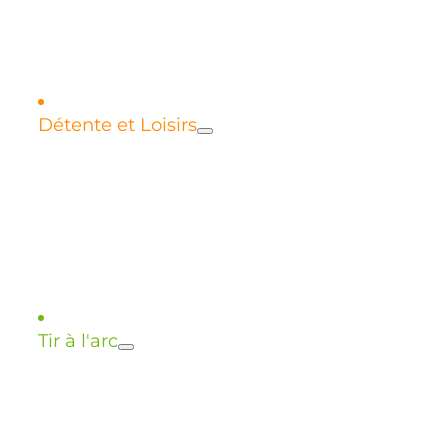
Règlement intérieur
Détente et Loisirs
Qi-Gong
Tir à l'arc