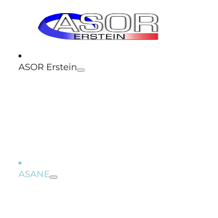
ASOR Erstein
Règlements intérieurs
ASANE